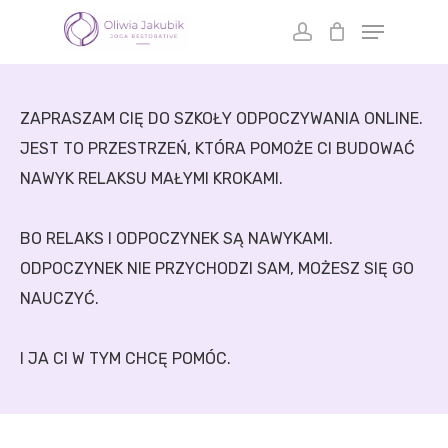
Skip
to
main
content
ZAPRASZAM CIĘ DO SZKOŁY ODPOCZYWANIA ONLINE.
JEST TO PRZESTRZEŃ, KTÓRA POMOŻE CI BUDOWAĆ
NAWYK RELAKSU MAŁYMI KROKAMI.
BO RELAKS I ODPOCZYNEK SĄ NAWYKAMI.
ODPOCZYNEK NIE PRZYCHODZI SAM, MOŻESZ SIĘ GO
NAUCZYĆ.
I JA CI W TYM CHCĘ POMÓC.