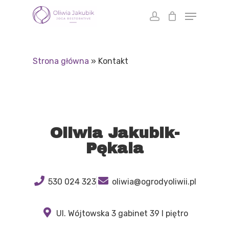
Skip
to
main
content
Strona główna
»
Kontakt
Oliwia Jakubik-
Pękala
530 024 323
oliwia@ogrodyoliwii.pl
Ul. Wójtowska 3 gabinet 39 I piętro