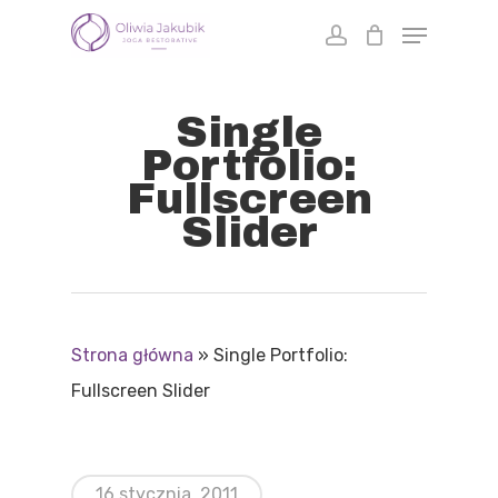
Skip
to
main
Single
content
Portfolio:
Fullscreen
Slider
Strona główna
»
Single Portfolio:
Fullscreen Slider
16 stycznia, 2011