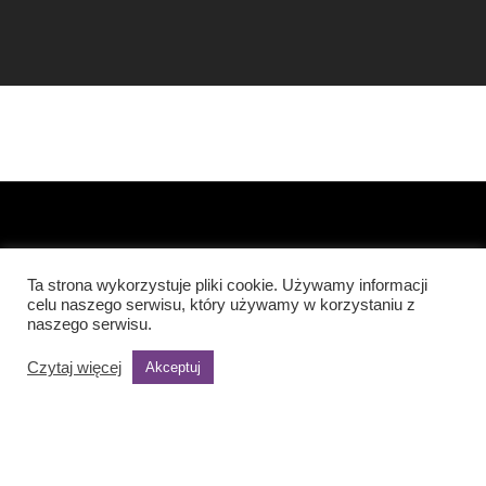
Ta strona wykorzystuje pliki cookie. Używamy informacji
celu naszego serwisu, który używamy w korzystaniu z
naszego serwisu.
Czytaj więcej
Akceptuj
Poprzedni realizator: SHOCONCEPT
© 2021 opracowanie i wykonanie: