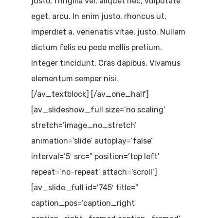
justo, fringilla vel, aliquet nec, vulputate
eget, arcu. In enim justo, rhoncus ut,
imperdiet a, venenatis vitae, justo. Nullam
dictum felis eu pede mollis pretium.
Integer tincidunt. Cras dapibus. Vivamus
elementum semper nisi.
[/av_textblock] [/av_one_half]
[av_slideshow_full size=’no scaling’
stretch=’image_no_stretch’
animation=’slide’ autoplay=’false’
interval=’5′ src=” position=’top left’
repeat=’no-repeat’ attach=’scroll’]
[av_slide_full id=’745′ title=”
caption_pos=’caption_right