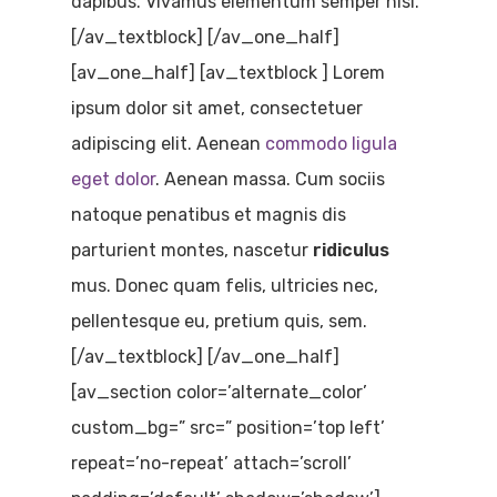
dapibus. Vivamus elementum semper nisi.
[/av_textblock] [/av_one_half]
[av_one_half] [av_textblock ] Lorem
ipsum dolor sit amet, consectetuer
adipiscing elit. Aenean
commodo ligula
eget dolor
. Aenean massa. Cum sociis
natoque penatibus et magnis dis
parturient montes, nascetur
ridiculus
mus. Donec quam felis, ultricies nec,
pellentesque eu, pretium quis, sem.
[/av_textblock] [/av_one_half]
[av_section color=’alternate_color’
custom_bg=” src=” position=’top left’
repeat=’no-repeat’ attach=’scroll’